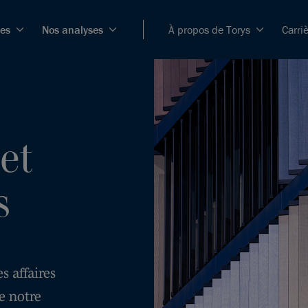
ces
Nos analyses
À propos de Torys
Carri
et
s
s affaires
e notre