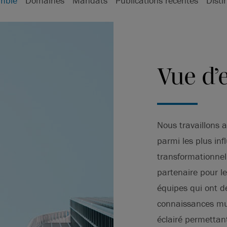
mble
Domaines
Mandats
Publications récentes
Disti
Vue d’
Nous travaillons a
parmi les plus inf
transformationnell
partenaire pour le
équipes qui ont d
connaissances mul
éclairé permettant