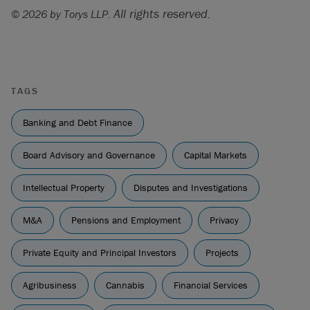
All rights reserved.
© 2026 by Torys LLP.
TAGS
Banking and Debt Finance
Board Advisory and Governance
Capital Markets
Intellectual Property
Disputes and Investigations
M&A
Pensions and Employment
Privacy
Private Equity and Principal Investors
Projects
Agribusiness
Cannabis
Financial Services