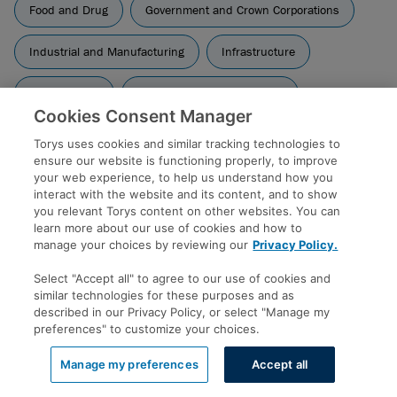
Food and Drug
Government and Crown Corporations
Industrial and Manufacturing
Infrastructure
Life Sciences
Media and Communications
Cookies Consent Manager
Mining and Metals
Oil and Gas
Torys uses cookies and similar tracking technologies to
ensure our website is functioning properly, to improve
Power and Renewable Energy
Real Estate
your web experience, to help us understand how you
interact with the website and its content, and to show
you relevant Torys content on other websites. You can
Consumer and Retail
Technology
learn more about our use of cookies and how to
manage your choices by reviewing our
Privacy Policy.
Technology Contracting
Select "Accept all" to agree to our use of cookies and
similar technologies for these purposes and as
described in our Privacy Policy, or select "Manage my
preferences" to customize your choices.
Latest News & Insights
Manage my preferences
Accept all