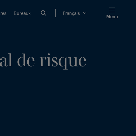
ères
Bureaux
Français
Menu
al de risque