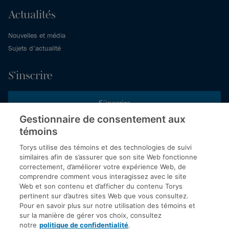
Actualités
Nouvelles et média
Sujets d’actualité
S’inscrire
S’inscrire
Gestionnaire de consentement aux
témoins
Inscrivez-vous aux publications de Torys pour recevoir nos derniers
commentaires, notre calendrier de webinaires et d’événements et
Torys utilise des témoins et des technologies de suivi
plus encore.
similaires afin de s’assurer que son site Web fonctionne
correctement, d’améliorer votre expérience Web, de
comprendre comment vous interagissez avec le site
Web et son contenu et d’afficher du contenu Torys
© 2026 Société d'avocats Torys S.E.N.C.R.L. Tous droits
pertinent sur d’autres sites Web que vous consultez.
réservés.
Pour en savoir plus sur notre utilisation des témoins et
Politique de protection des renseignements personnels
sur la manière de gérer vos choix, consultez
notre
politique de confidentialité
.
Droit d’auteur