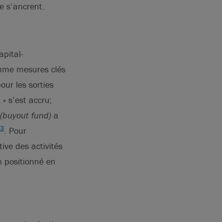
e s’ancrent.
apital-
me mesures clés
our les sorties
» s’est accru;
(buyout fund)
a
3
. Pour
ive des activités
n positionné en