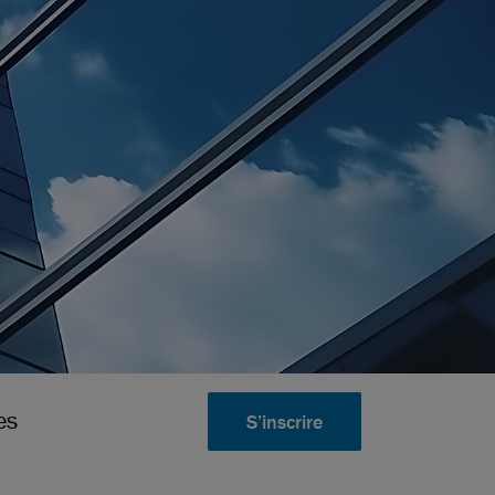
es
S’inscrire