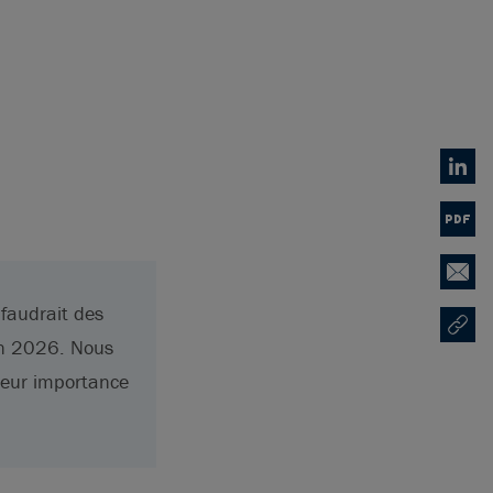
Linked
PDF
Email
 faudrait des
Copy U
Ouvre 
en 2026. Nous
leur importance