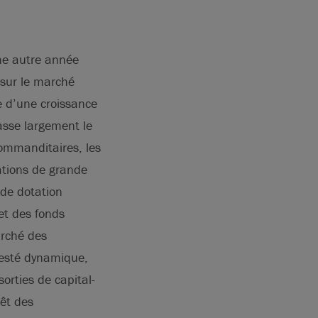
ne autre année
 sur le marché
e d’une croissance
sse largement le
commanditaires, les
ations de grande
 de dotation
et des fonds
arché des
 resté dynamique,
orties de capital-
rêt des