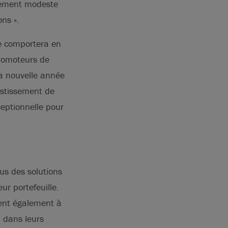
agement modeste
ns ».
se comportera en
promoteurs de
la nouvelle année
estissement de
eptionnelle pour
us des solutions
ur portefeuille.
uent également à
, dans leurs