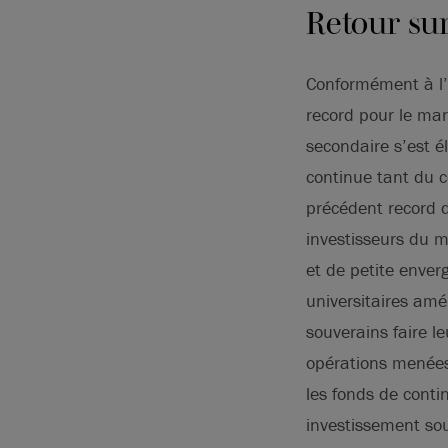
Retour su
Conformément à l’a
record pour le mar
secondaire s’est é
continue tant du 
précédent record d
investisseurs du 
et de petite enver
universitaires amé
souverains faire l
opérations menée
les fonds de conti
investissement so