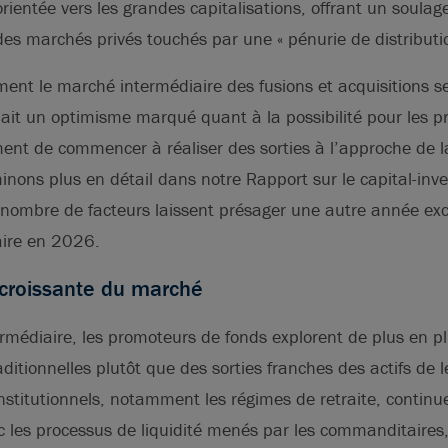
 orientée vers les grandes capitalisations, offrant un soul
des marchés privés touchés par une « pénurie de distributio
mment le marché intermédiaire des fusions et acquisitions 
 ait un optimisme marqué quant à la possibilité pour les 
ment de commencer à réaliser des sorties à l’approche de 
nons plus en détail dans notre Rapport sur le capital-inv
 nombre de facteurs laissent présager une autre année exc
ire en 2026.
 croissante du marché
rmédiaire, les promoteurs de fonds explorent de plus en pl
aditionnelles plutôt que des sorties franches des actifs de le
institutionnels, notamment les régimes de retraite, contin
ec les processus de liquidité menés par les commanditaires