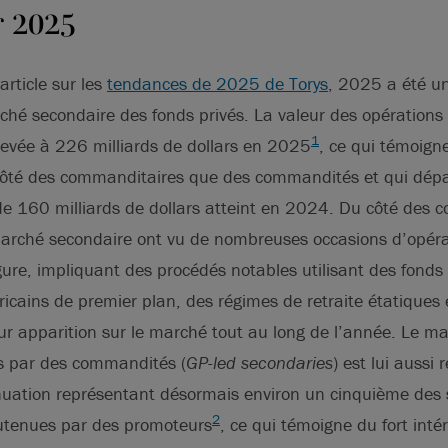
r 2025
rticle sur les
tendances de 2025 de Torys
, 2025 a été u
ché secondaire des fonds privés. La valeur des opérations
1
levée à 226 milliards de dollars en 2025
, ce qui témoign
côté des commanditaires que des commandités et qui dépa
e 160 milliards de dollars atteint en 2024. Du côté des 
marché secondaire ont vu de nombreuses occasions d’opér
gure, impliquant des procédés notables utilisant des fonds
ricains de premier plan, des régimes de retraite étatiques 
eur apparition sur le marché tout au long de l’année. Le m
s par des commandités (
GP-led secondaries
) est lui aussi
nuation représentant désormais environ un cinquième des s
2
utenues par des promoteurs
, ce qui témoigne du fort inté