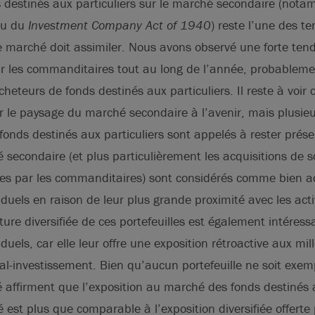
 destinés aux particuliers sur le marché secondaire (nota
rtu du
Investment Company Act of 1940
) reste l’une des t
e marché doit assimiler. Nous avons observé une forte ten
ar les commanditaires tout au long de l’année, probablem
heteurs de fonds destinés aux particuliers. Il reste à voi
r le paysage du marché secondaire à l’avenir, mais plusieu
fonds destinés aux particuliers sont appelés à rester prés
 secondaire (et plus particulièrement les acquisitions de s
ées par les commanditaires) sont considérés comme bien 
iduels en raison de leur plus grande proximité avec les acti
ture diversifiée de ces portefeuilles est également intéress
iduels, car elle leur offre une exposition rétroactive aux mi
al-investissement. Bien qu’aucun portefeuille ne soit exemp
affirment que l’exposition au marché des fonds destinés a
é est plus que comparable à l’exposition diversifiée offerte