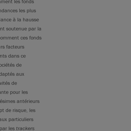
mment les fonds
endances les plus
dance à la hausse
ent soutenue par la
r comment ces fonds
rs facteurs
ents dans ce
ociétés de
adaptés aux
vités de
ante pour les
llésimes antérieurs
t de risque, les
ux particuliers
 par les
trackers