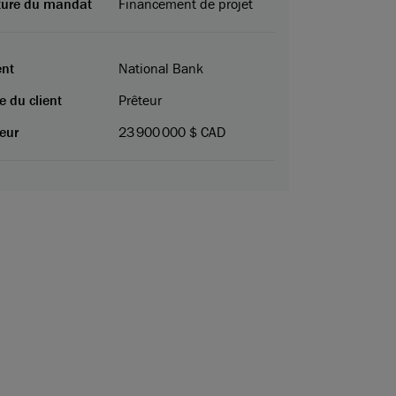
ture du mandat
Financement de projet
ent
National Bank
e du client
Prêteur
eur
23 900 000 $ CAD