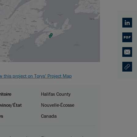
Linked
PDF
Email
Copy U
Ouvre 
 this project on Torys’ Project Map
ritoire
Halifax County
vince/État
Nouvelle-Écosse
ys
Canada