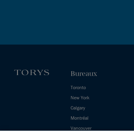
Bureaux
Toronto
New York
Calgary
Montréal
Vancouver