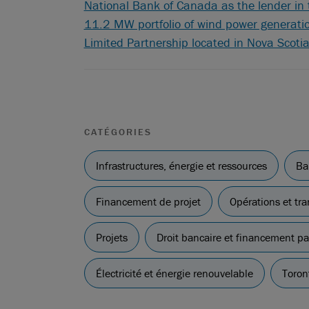
National Bank of Canada as the lender in t
11.2 MW portfolio of wind power generatio
Limited Partnership located in Nova Scoti
CATÉGORIES
Infrastructures, énergie et ressources
Ba
Financement de projet
Opérations et tra
Projets
Droit bancaire et financement p
Électricité et énergie renouvelable
Toron