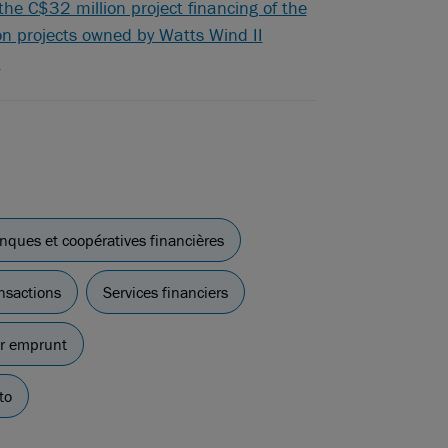
he C$32 million project financing of the
n projects owned by Watts Wind II
a
nques et coopératives financières
nsactions
Services financiers
ar emprunt
to