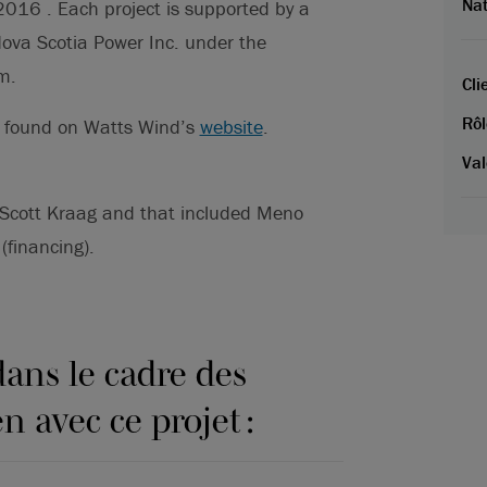
Na
016 . Each project is supported by a
va Scotia Power Inc. under the
m.
Cli
Rôl
be found on Watts Wind’s
website
.
Val
 Scott Kraag and that included Meno
financing).
ans le cadre des
n avec ce projet :