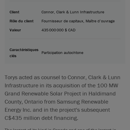
Client
Connor, Clark & Lunn Infrastructure
Rôle du client
Fournisseur de capitaux, Maître d’ouvrage
Valeur
435 000 000 $ CAD
Caractéristiques
Participation autochtone
clés
Torys acted as counsel to Connor, Clark & Lunn
Infrastructure in its acquisition of the 100 MW
Grand Renewable Solar Project in Haldimand
County, Ontario from Samsung Renewable
Energy Inc. and in the project's subsequent
C$435 million debt financing.
The largest of its kind in Canada and one of the largest in