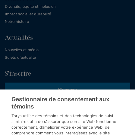
Diversité, équité et inclusion
Impact social et durabilité
Notre histoire
Actualités
Nouvelles et média
Sujets d’actualité
S’inscrire
S’inscrire
Gestionnaire de consentement aux
témoins
Inscrivez-vous aux publications de Torys pour recevoir nos derniers
commentaires, notre calendrier de webinaires et d’événements et
Torys utilise des témoins et des technologies de suivi
plus encore.
similaires afin de s’assurer que son site Web fonctionne
correctement, d’améliorer votre expérience Web, de
comprendre comment vous interagissez avec le site