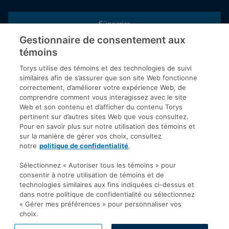
S’inscrire
Gestionnaire de consentement aux
témoins
Inscrivez-vous aux publications de Torys pour recevoir nos derniers
commentaires, notre calendrier de webinaires et d’événements et
Torys utilise des témoins et des technologies de suivi
plus encore.
similaires afin de s’assurer que son site Web fonctionne
correctement, d’améliorer votre expérience Web, de
comprendre comment vous interagissez avec le site
Web et son contenu et d’afficher du contenu Torys
© 2026 Société d'avocats Torys S.E.N.C.R.L. Tous droits
pertinent sur d’autres sites Web que vous consultez.
réservés.
Pour en savoir plus sur notre utilisation des témoins et
Politique de protection des renseignements personnels
sur la manière de gérer vos choix, consultez
notre
politique de confidentialité
.
Droit d’auteur
Avis de non-responsabilité
Sélectionnez « Autoriser tous les témoins » pour
consentir à notre utilisation de témoins et de
Modalités générales
technologies similaires aux fins indiquées ci-dessus et
Accessibilité
dans notre politique de confidentialité ou sélectionnez
« Gérer mes préférences » pour personnaliser vos
choix.