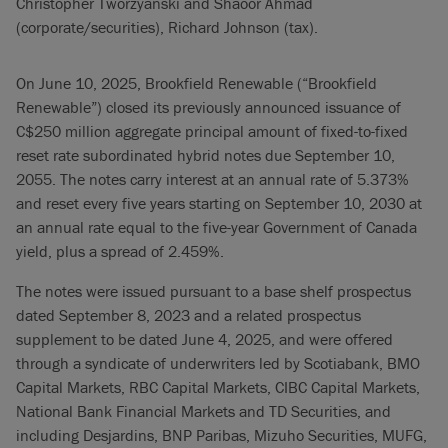
Christopher Tworzyanski and Shaoor Ahmad
(corporate/securities), Richard Johnson (tax).
On June 10, 2025, Brookfield Renewable (“Brookfield
Renewable”) closed its previously announced issuance of
C$250 million aggregate principal amount of fixed-to-fixed
reset rate subordinated hybrid notes due September 10,
2055. The notes carry interest at an annual rate of 5.373%
and reset every five years starting on September 10, 2030 at
an annual rate equal to the five-year Government of Canada
yield, plus a spread of 2.459%.
The notes were issued pursuant to a base shelf prospectus
dated September 8, 2023 and a related prospectus
supplement to be dated June 4, 2025, and were offered
through a syndicate of underwriters led by Scotiabank, BMO
Capital Markets, RBC Capital Markets, CIBC Capital Markets,
National Bank Financial Markets and TD Securities, and
including Desjardins, BNP Paribas, Mizuho Securities, MUFG,