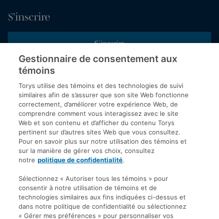
S’inscrire
S’inscrire
Gestionnaire de consentement aux
témoins
Inscrivez-vous aux publications de Torys pour recevoir nos derniers
commentaires, notre calendrier de webinaires et d’événements et
Torys utilise des témoins et des technologies de suivi
plus encore.
similaires afin de s’assurer que son site Web fonctionne
correctement, d’améliorer votre expérience Web, de
comprendre comment vous interagissez avec le site
Web et son contenu et d’afficher du contenu Torys
© 2026 Société d'avocats Torys S.E.N.C.R.L. Tous droits
pertinent sur d’autres sites Web que vous consultez.
réservés.
Pour en savoir plus sur notre utilisation des témoins et
Politique de protection des renseignements personnels
sur la manière de gérer vos choix, consultez
notre
politique de confidentialité
.
Droit d’auteur
Avis de non-responsabilité
Sélectionnez « Autoriser tous les témoins » pour
consentir à notre utilisation de témoins et de
Modalités générales
technologies similaires aux fins indiquées ci-dessus et
Accessibilité
dans notre politique de confidentialité ou sélectionnez
« Gérer mes préférences » pour personnaliser vos