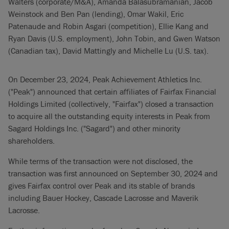
Walters (corporate/M&A), Amanda Balasubramanian, Jacob
Weinstock and Ben Pan (lending), Omar Wakil, Eric
Patenaude and Robin Asgari (competition), Ellie Kang and
Ryan Davis (U.S. employment), John Tobin, and Gwen Watson
(Canadian tax), David Mattingly and Michelle Lu (U.S. tax).
On December 23, 2024, Peak Achievement Athletics Inc.
("Peak") announced that certain affiliates of Fairfax Financial
Holdings Limited (collectively, "Fairfax") closed a transaction
to acquire all the outstanding equity interests in Peak from
Sagard Holdings Inc. ("Sagard") and other minority
shareholders.
While terms of the transaction were not disclosed, the
transaction was first announced on September 30, 2024 and
gives Fairfax control over Peak and its stable of brands
including Bauer Hockey, Cascade Lacrosse and Maverik
Lacrosse.