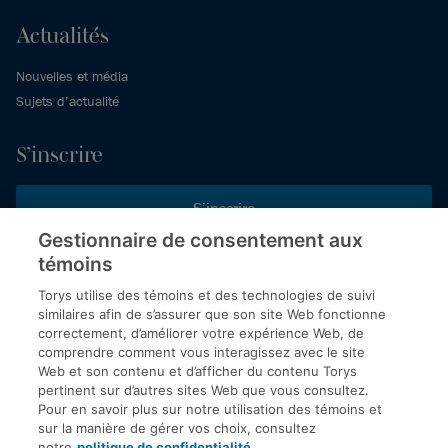
Actualités
Nouvelles et média
Sujets d’actualité
S’inscrire
S’inscrire
Gestionnaire de consentement aux
témoins
Inscrivez-vous aux publications de Torys pour recevoir nos derniers
commentaires, notre calendrier de webinaires et d’événements et
Torys utilise des témoins et des technologies de suivi
plus encore.
similaires afin de s’assurer que son site Web fonctionne
correctement, d’améliorer votre expérience Web, de
comprendre comment vous interagissez avec le site
Web et son contenu et d’afficher du contenu Torys
© 2026 Société d'avocats Torys S.E.N.C.R.L. Tous droits
pertinent sur d’autres sites Web que vous consultez.
réservés.
Pour en savoir plus sur notre utilisation des témoins et
Politique de protection des renseignements personnels
sur la manière de gérer vos choix, consultez
notre
politique de confidentialité
.