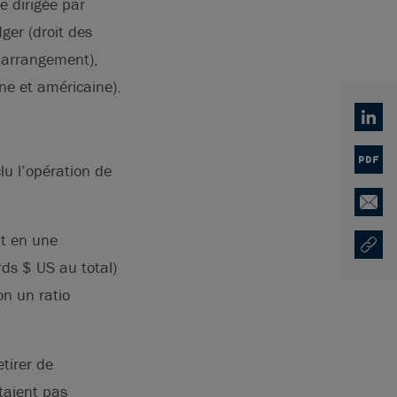
e dirigée par
er (droit des
’arrangement),
nne et américaine).
Linked
PDF
u l’opération de
Email
it en une
Copy U
Ouvre 
rds $ US au total)
on un ratio
etirer de
taient pas