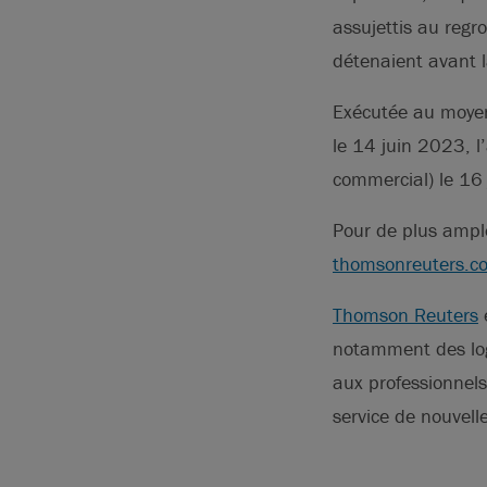
assujettis au reg
détenaient avant la
Exécutée au moyen
le 14 juin 2023, l’
commercial) le 16 
Pour de plus ample
thomsonreuters.c
Thomson Reuters
e
notamment des logi
aux professionnels 
service de nouvel