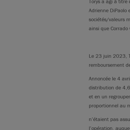
Torys a agi à titr
Adrienne DiPaolo 
sociétés/valeurs 
ainsi que Corrado 
Le 23 juin 2023, 
remboursement de 
Annoncée le 4 avr
distribution de 4,
et en un regroupem
proportionnel au m
n’étaient pas assuj
l’opération, auque