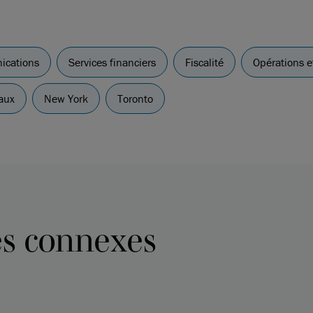
ications
Services financiers
Fiscalité
Opérations e
aux
New York
Toronto
es connexes