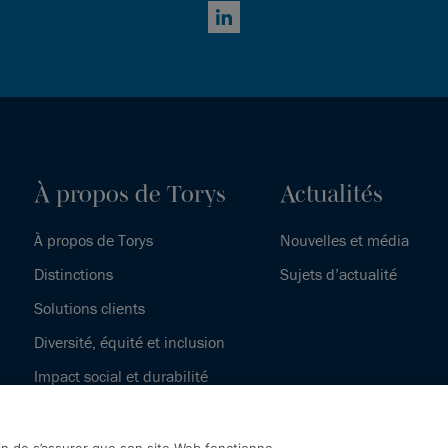
LinkedIn
À propos de Torys
Actualités
À propos de Torys
Nouvelles et média
Distinctions
Sujets d’actualité
Solutions clients
Diversité, équité et inclusion
Impact social et durabilité
Notre histoire