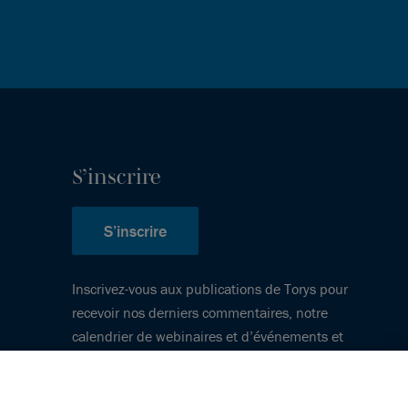
S’inscrire
S’inscrire
Inscrivez-vous aux publications de Torys pour
recevoir nos derniers commentaires, notre
calendrier de webinaires et d’événements et
plus encore.