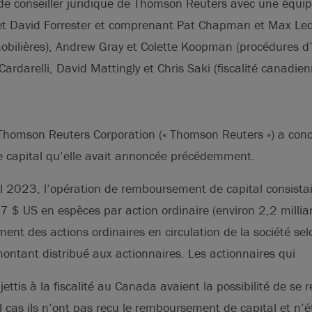
e de conseiller juridique de Thomson Reuters avec une équip
et David Forrester et comprenant Pat Chapman et Max Ledg
mobilières), Andrew Gray et Colette Koopman (procédures d
Cardarelli, David Mattingly et Chris Saki (fiscalité canadie
Thomson Reuters Corporation (« Thomson Reuters ») a concl
capital qu’elle avait annoncée précédemment.
il 2023, l’opération de remboursement de capital consista
67 $ US en espèces par action ordinaire (environ 2,2 millia
ent des actions ordinaires en circulation de la société sel
ontant distribué aux actionnaires. Les actionnaires qui
ettis à la fiscalité au Canada avaient la possibilité de se r
l cas ils n’ont pas reçu le remboursement de capital et n’é