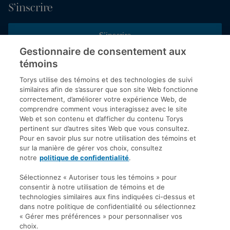
S’inscrire
S’inscrire
Gestionnaire de consentement aux
témoins
Inscrivez-vous aux publications de Torys pour recevoir nos derniers
commentaires, notre calendrier de webinaires et d’événements et
Torys utilise des témoins et des technologies de suivi
plus encore.
similaires afin de s’assurer que son site Web fonctionne
correctement, d’améliorer votre expérience Web, de
comprendre comment vous interagissez avec le site
Web et son contenu et d’afficher du contenu Torys
© 2026 Société d'avocats Torys S.E.N.C.R.L. Tous droits
pertinent sur d’autres sites Web que vous consultez.
réservés.
Pour en savoir plus sur notre utilisation des témoins et
Politique de protection des renseignements personnels
sur la manière de gérer vos choix, consultez
notre
politique de confidentialité
.
Droit d’auteur
Avis de non-responsabilité
Sélectionnez « Autoriser tous les témoins » pour
consentir à notre utilisation de témoins et de
Modalités générales
technologies similaires aux fins indiquées ci-dessus et
Accessibilité
dans notre politique de confidentialité ou sélectionnez
« Gérer mes préférences » pour personnaliser vos
choix.