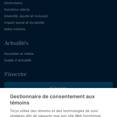
Distinctions
Solutions clients
Diversité, équité et inclusion
Impact social et durabilité
Notre histoire
Actualités
Nouvelles et média
Sujets d’actualité
S’inscrire
S’inscrire
Gestionnaire de consentement aux
témoins
Inscrivez-vous aux publications de Torys pour recevoir nos derniers
commentaires, notre calendrier de webinaires et d’événements et
Torys utilise des témoins et des technologies de suivi
plus encore.
similaires afin de s’assurer que son site Web fonctionne