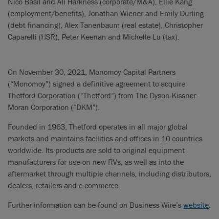
Nico Basil and Ali Harkness (corporate/M&A), Ellie Kang
(employment/benefits), Jonathan Wiener and Emily Durling
(debt financing), Alex Tanenbaum (real estate), Christopher
Caparelli (HSR), Peter Keenan and Michelle Lu (tax).
On November 30, 2021, Monomoy Capital Partners
(“Monomoy”) signed a definitive agreement to acquire
Thetford Corporation (“Thetford”) from The Dyson-Kissner-
Moran Corporation (“DKM”).
Founded in 1963, Thetford operates in all major global
markets and maintains facilities and offices in 10 countries
worldwide. Its products are sold to original equipment
manufacturers for use on new RVs, as well as into the
aftermarket through multiple channels, including distributors,
dealers, retailers and e-commerce.
Further information can be found on Business Wire’s
website
.