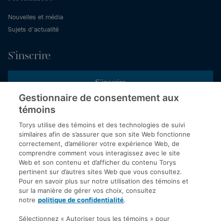
Nouvelles et média
Sujets d’actualité
S’inscrire
S’inscrire
Gestionnaire de consentement aux
témoins
Inscrivez-vous aux publications de Torys pour recevoir nos derniers
commentaires, notre calendrier de webinaires et d’événements et
Torys utilise des témoins et des technologies de suivi
plus encore.
similaires afin de s’assurer que son site Web fonctionne
correctement, d’améliorer votre expérience Web, de
comprendre comment vous interagissez avec le site
Web et son contenu et d’afficher du contenu Torys
© 2026 Société d'avocats Torys S.E.N.C.R.L. Tous droits
pertinent sur d’autres sites Web que vous consultez.
réservés.
Pour en savoir plus sur notre utilisation des témoins et
Politique de protection des renseignements personnels
sur la manière de gérer vos choix, consultez
notre
politique de confidentialité
.
Droit d’auteur
Avis de non-responsabilité
Sélectionnez « Autoriser tous les témoins » pour