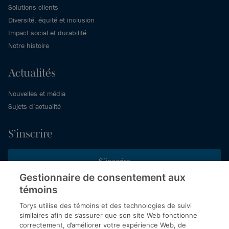
Solutions clients
Diversité, équité et inclusion
Impact social et durabilité
Notre histoire
Actualités
Nouvelles et média
Sujets d’actualité
S’inscrire
S’inscrire
Gestionnaire de consentement aux
témoins
Inscrivez-vous aux publications de Torys pour recevoir nos derniers
commentaires, notre calendrier de webinaires et d’événements et
Torys utilise des témoins et des technologies de suivi
plus encore.
similaires afin de s’assurer que son site Web fonctionne
correctement, d’améliorer votre expérience Web, de