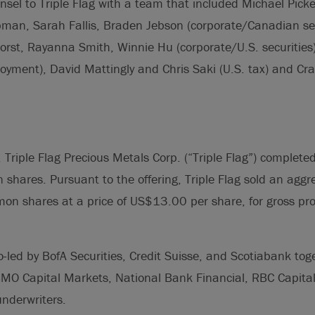
nsel to Triple Flag with a team that included Michael Picker
man, Sarah Fallis, Braden Jebson (corporate/Canadian secu
orst, Rayanna Smith, Winnie Hu (corporate/U.S. securities)
oyment), David Mattingly and Chris Saki (U.S. tax) and Cr
riple Flag Precious Metals Corp. (“Triple Flag”) completed i
 shares. Pursuant to the offering, Triple Flag sold an aggr
 shares at a price of US$13.00 per share, for gross p
o-led by BofA Securities, Credit Suisse, and Scotiabank tog
BMO Capital Markets, National Bank Financial, RBC Capit
underwriters.