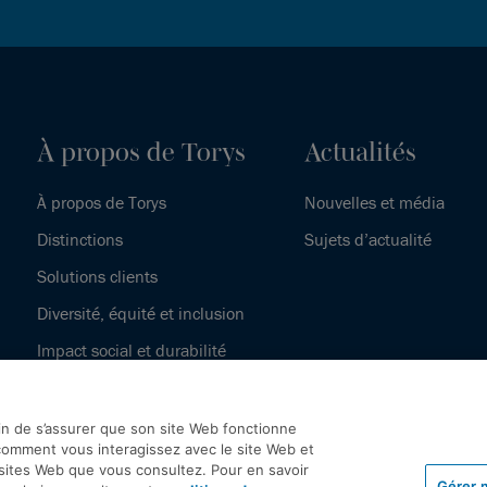
À propos de Torys
Actualités
À propos de Torys
Nouvelles et média
Distinctions
Sujets d’actualité
Solutions clients
Diversité, équité et inclusion
Impact social et durabilité
Notre histoire
fin de s’assurer que son site Web fonctionne
omment vous interagissez avec le site Web et
 sites Web que vous consultez. Pour en savoir
Gérer 