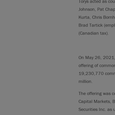
Torys acted as cou
Johnson, Pat Chap
Kurta, Chris Bornh
Brad Tartick (empl
(Canadian tax).
On May 26, 2021, T
offering of common
19,230,770 common
million.
The offering was c
Capital Markets, 
Securities Inc. as 