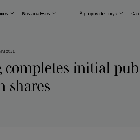
ices
Nos analyses
À propos de Torys
Carr
MAI 2021
g completes initial publ
 shares