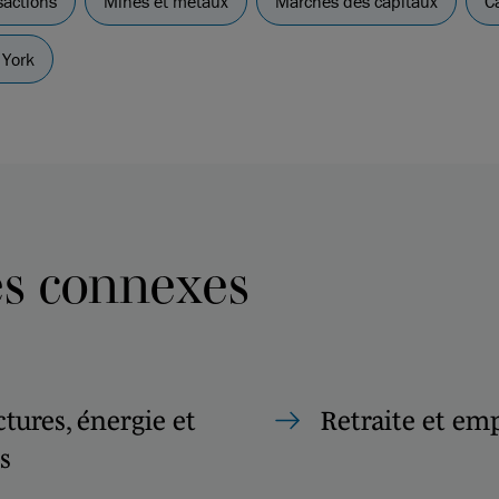
sactions
Mines et métaux
Marchés des capitaux
C
York
es connexes
ctures, énergie et
Retraite et em
s