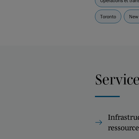
Opérations et tran
Toronto
New 
Servic
Infrastru
ressource