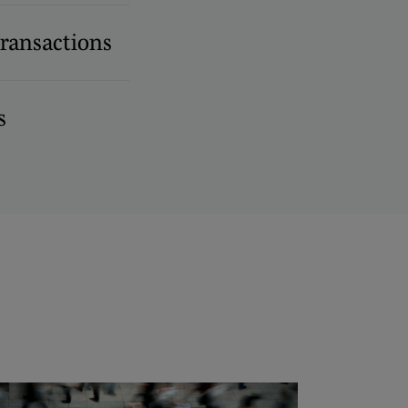
transactions
s