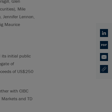
sgill, Glen
rities), Mile
, Jennifer Lennon,
aig Maurice
Linked
PDF
ts initial public
Email
egate of
roceeds of US$250
Copy U
Ouvre 
ether with CIBC
al Markets and TD