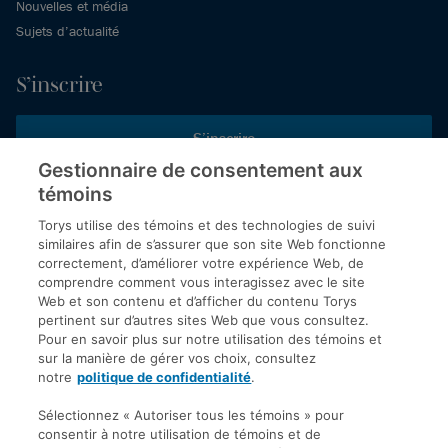
Nouvelles et média
Sujets d’actualité
S’inscrire
S’inscrire
Gestionnaire de consentement aux
témoins
Inscrivez-vous aux publications de Torys pour recevoir nos derniers
commentaires, notre calendrier de webinaires et d’événements et
Torys utilise des témoins et des technologies de suivi
plus encore.
similaires afin de s’assurer que son site Web fonctionne
correctement, d’améliorer votre expérience Web, de
comprendre comment vous interagissez avec le site
Web et son contenu et d’afficher du contenu Torys
© 2026 Société d'avocats Torys S.E.N.C.R.L. Tous droits
pertinent sur d’autres sites Web que vous consultez.
réservés.
Pour en savoir plus sur notre utilisation des témoins et
Politique de protection des renseignements personnels
sur la manière de gérer vos choix, consultez
notre
politique de confidentialité
.
Droit d’auteur
Avis de non-responsabilité
Sélectionnez « Autoriser tous les témoins » pour
consentir à notre utilisation de témoins et de
Modalités générales