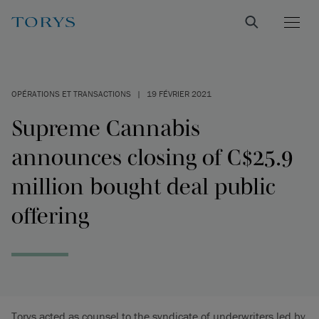
OPÉRATIONS ET TRANSACTIONS
|
19 FÉVRIER 2021
Supreme Cannabis
announces closing of C$25.9
million bought deal public
offering
Torys acted as counsel to the syndicate of underwriters led by