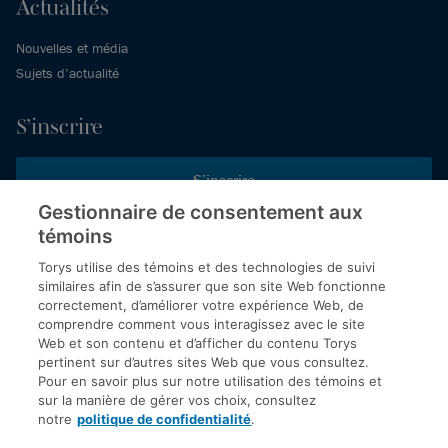
Actualités
Nouvelles et média
Sujets d’actualité
S’inscrire
S’inscrire
Gestionnaire de consentement aux
témoins
Inscrivez-vous aux publications de Torys pour recevoir nos derniers
commentaires, notre calendrier de webinaires et d’événements et
Torys utilise des témoins et des technologies de suivi
plus encore.
similaires afin de s’assurer que son site Web fonctionne
correctement, d’améliorer votre expérience Web, de
comprendre comment vous interagissez avec le site
Web et son contenu et d’afficher du contenu Torys
© 2026 Société d'avocats Torys S.E.N.C.R.L. Tous droits
pertinent sur d’autres sites Web que vous consultez.
réservés.
Pour en savoir plus sur notre utilisation des témoins et
Politique de protection des renseignements personnels
sur la manière de gérer vos choix, consultez
notre
politique de confidentialité
.
Droit d’auteur