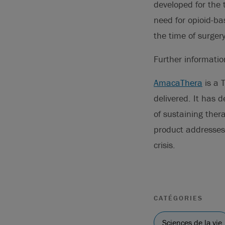
developed for the 
need for opioid-bas
the time of surgery
Further informati
AmacaThera
is a 
delivered. It has 
of sustaining ther
product addresses
crisis.
CATÉGORIES
Sciences de la vie