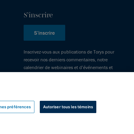
S’inscrire
S’inscrire
Inscrivez-vous aux publications de Torys pour
recevoir nos derniers commentaires, notre
calendrier de webinaires et d’événements et
plus encore.
mes préférences
Autoriser tous les témoins
uteur
Avis de non-responsabilité