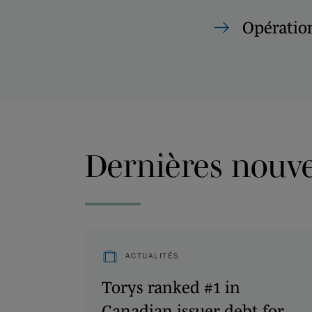
Opération
Dernières nouvel
ACTUALITÉS
Torys ranked #1 in
Canadian issuer debt for