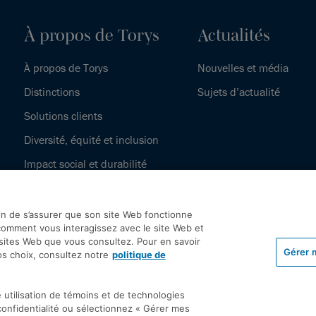
À propos de Torys
Actualités
À propos de Torys
Nouvelles et média
Distinctions
Sujets d’actualité
Solutions clients
Diversité, équité et inclusion
Impact social et durabilité
Notre histoire
fin de s’assurer que son site Web fonctionne
omment vous interagissez avec le site Web et
 sites Web que vous consultez. Pour en savoir
Gérer 
os choix, consultez notre
politique de
olitique de protection des renseignements personnels
Droit d’a
 utilisation de témoins et de technologies
odalités générales
Accessibilité
 confidentialité ou sélectionnez « Gérer mes