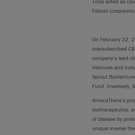
Torys acted as co
Falconi (corporate/
On February 22, 2
oversubscribed C$
company’s lead cli
Ventures and inclu
Sprout BioVenture
Fund, Inveready, 
AmacaThera’s propr
biotherapeutics, a
of disease by prot
unique inverse th