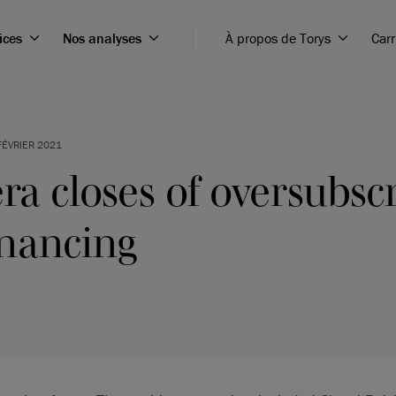
ices
Nos analyses
À propos de Torys
Carr
FÉVRIER 2021
a closes of oversubsc
inancing