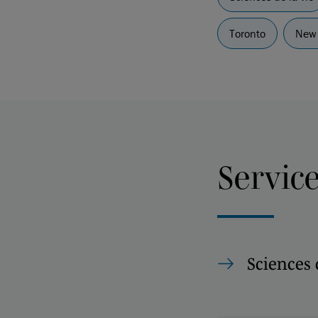
Toronto
New 
Servic
Sciences 