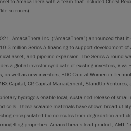
unsel to AmacaThera with a team that included Cheryl Rei
life sciences).
021, AmacaThera Inc. (“AmacaThera”) announced that it
10.3 million Series A financing to support development o
nical asset, and pipeline expansion. The Series A round w
des a global investor syndicate of existing investors, Viva
s, as well as new investors, BDC Capital Women in Technol
MBX Capital, CR Capital Management, StandUp Ventures,
ietary hydrogels enable local, sustained release of small
nd cells. These scalable materials have shown broad utility
ecting encapsulated biomolecules from degradation and cle
ermogelling properties. AmacaThera’s lead product, AMT-14