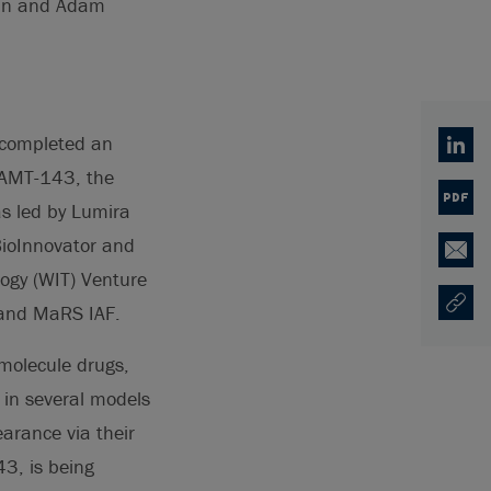
cin and Adam
 completed an
Linked
f AMT-143, the
PDF
as led by Lumira
 BioInnovator and
Email
ogy (WIT) Venture
 and MaRS IAF.
Copy U
Ouvre 
-molecule drugs,
 in several models
arance via their
3, is being