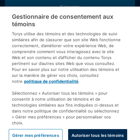
S’inscrire
Gestionnaire de consentement aux
témoins
Inscrivez-vous aux publications de Torys pour recevoir nos derniers
commentaires, notre calendrier de webinaires et d’événements et
Torys utilise des témoins et des technologies de suivi
plus encore.
similaires afin de s’assurer que son site Web fonctionne
correctement, d’améliorer votre expérience Web, de
comprendre comment vous interagissez avec le site
Web et son contenu et d’afficher du contenu Torys
© 2026 Société d'avocats Torys S.E.N.C.R.L. Tous droits
pertinent sur d’autres sites Web que vous consultez.
réservés.
Pour en savoir plus sur notre utilisation des témoins et
Politique de protection des renseignements personnels
sur la manière de gérer vos choix, consultez
notre
politique de confidentialité
.
Droit d’auteur
Avis de non-responsabilité
Sélectionnez « Autoriser tous les témoins » pour
consentir à notre utilisation de témoins et de
Modalités générales
technologies similaires aux fins indiquées ci-dessus et
Accessibilité
dans notre politique de confidentialité ou sélectionnez
« Gérer mes préférences » pour personnaliser vos
choix.
Gérer mes préférences
Autoriser tous les témoins