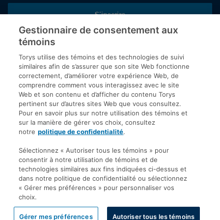
S’inscrire
Gestionnaire de consentement aux
témoins
Inscrivez-vous aux publications de Torys pour recevoir nos derniers
commentaires, notre calendrier de webinaires et d’événements et
Torys utilise des témoins et des technologies de suivi
plus encore.
similaires afin de s’assurer que son site Web fonctionne
correctement, d’améliorer votre expérience Web, de
comprendre comment vous interagissez avec le site
Web et son contenu et d’afficher du contenu Torys
© 2026 Société d'avocats Torys S.E.N.C.R.L. Tous droits
pertinent sur d’autres sites Web que vous consultez.
réservés.
Pour en savoir plus sur notre utilisation des témoins et
Politique de protection des renseignements personnels
sur la manière de gérer vos choix, consultez
notre
politique de confidentialité
.
Droit d’auteur
Avis de non-responsabilité
Sélectionnez « Autoriser tous les témoins » pour
consentir à notre utilisation de témoins et de
Modalités générales
technologies similaires aux fins indiquées ci-dessus et
Accessibilité
dans notre politique de confidentialité ou sélectionnez
« Gérer mes préférences » pour personnaliser vos
choix.
Gérer mes préférences
Autoriser tous les témoins