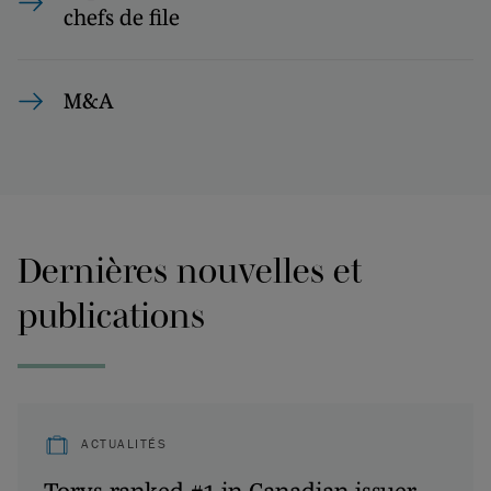
chefs de file
M&A
Dernières nouvelles et
publications
ACTUALITÉS
Torys ranked #1 in Canadian issuer