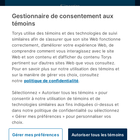
S’inscrire
Gestionnaire de consentement aux
témoins
Inscrivez-vous aux publications de Torys pour recevoir nos derniers
commentaires, notre calendrier de webinaires et d’événements et
Torys utilise des témoins et des technologies de suivi
plus encore.
similaires afin de s’assurer que son site Web fonctionne
correctement, d’améliorer votre expérience Web, de
comprendre comment vous interagissez avec le site
Web et son contenu et d’afficher du contenu Torys
© 2026 Société d'avocats Torys S.E.N.C.R.L. Tous droits
pertinent sur d’autres sites Web que vous consultez.
réservés.
Pour en savoir plus sur notre utilisation des témoins et
Politique de protection des renseignements personnels
sur la manière de gérer vos choix, consultez
notre
politique de confidentialité
.
Droit d’auteur
Avis de non-responsabilité
Sélectionnez « Autoriser tous les témoins » pour
consentir à notre utilisation de témoins et de
Modalités générales
technologies similaires aux fins indiquées ci-dessus et
Accessibilité
dans notre politique de confidentialité ou sélectionnez
« Gérer mes préférences » pour personnaliser vos
choix.
Gérer mes préférences
Autoriser tous les témoins