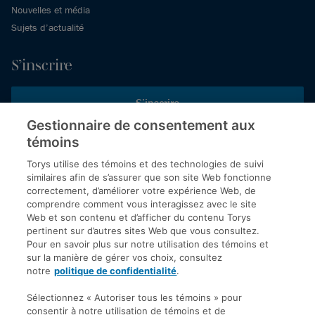
Nouvelles et média
Sujets d’actualité
S’inscrire
S’inscrire
Gestionnaire de consentement aux
témoins
Inscrivez-vous aux publications de Torys pour recevoir nos derniers
commentaires, notre calendrier de webinaires et d’événements et
Torys utilise des témoins et des technologies de suivi
plus encore.
similaires afin de s’assurer que son site Web fonctionne
correctement, d’améliorer votre expérience Web, de
comprendre comment vous interagissez avec le site
Web et son contenu et d’afficher du contenu Torys
© 2026 Société d'avocats Torys S.E.N.C.R.L. Tous droits
pertinent sur d’autres sites Web que vous consultez.
réservés.
Pour en savoir plus sur notre utilisation des témoins et
Politique de protection des renseignements personnels
sur la manière de gérer vos choix, consultez
notre
politique de confidentialité
.
Droit d’auteur
Avis de non-responsabilité
Sélectionnez « Autoriser tous les témoins » pour
consentir à notre utilisation de témoins et de
Modalités générales