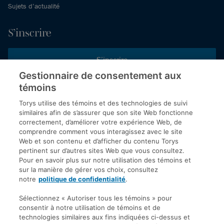
Sujets d’actualité
S’inscrire
S’inscrire
Gestionnaire de consentement aux
témoins
Inscrivez-vous aux publications de Torys pour recevoir nos derniers
commentaires, notre calendrier de webinaires et d’événements et
Torys utilise des témoins et des technologies de suivi
plus encore.
similaires afin de s’assurer que son site Web fonctionne
correctement, d’améliorer votre expérience Web, de
comprendre comment vous interagissez avec le site
Web et son contenu et d’afficher du contenu Torys
© 2026 Société d'avocats Torys S.E.N.C.R.L. Tous droits
pertinent sur d’autres sites Web que vous consultez.
réservés.
Pour en savoir plus sur notre utilisation des témoins et
Politique de protection des renseignements personnels
sur la manière de gérer vos choix, consultez
notre
politique de confidentialité
.
Droit d’auteur
Avis de non-responsabilité
Sélectionnez « Autoriser tous les témoins » pour
consentir à notre utilisation de témoins et de
Modalités générales
technologies similaires aux fins indiquées ci-dessus et