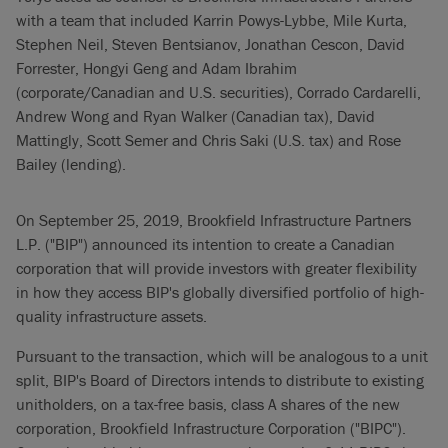
with a team that included Karrin Powys-Lybbe, Mile Kurta,
Stephen Neil, Steven Bentsianov, Jonathan Cescon, David
Forrester, Hongyi Geng and Adam Ibrahim
(corporate/Canadian and U.S. securities), Corrado Cardarelli,
Andrew Wong and Ryan Walker (Canadian tax), David
Mattingly, Scott Semer and Chris Saki (U.S. tax) and Rose
Bailey (lending).
On September 25, 2019, Brookfield Infrastructure Partners
L.P. ("BIP") announced its intention to create a Canadian
corporation that will provide investors with greater flexibility
in how they access BIP's globally diversified portfolio of high-
quality infrastructure assets.
Pursuant to the transaction, which will be analogous to a unit
split, BIP's Board of Directors intends to distribute to existing
unitholders, on a tax-free basis, class A shares of the new
corporation, Brookfield Infrastructure Corporation ("BIPC").