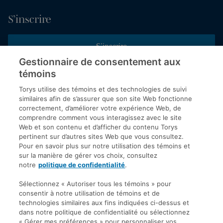
S’inscrire
S’inscrire
Gestionnaire de consentement aux
témoins
Inscrivez-vous aux publications de Torys pour recevoir nos derniers
commentaires, notre calendrier de webinaires et d’événements et
Torys utilise des témoins et des technologies de suivi
plus encore.
similaires afin de s’assurer que son site Web fonctionne
correctement, d’améliorer votre expérience Web, de
comprendre comment vous interagissez avec le site
Web et son contenu et d’afficher du contenu Torys
© 2026 Société d'avocats Torys S.E.N.C.R.L. Tous droits
pertinent sur d’autres sites Web que vous consultez.
réservés.
Pour en savoir plus sur notre utilisation des témoins et
Politique de protection des renseignements personnels
sur la manière de gérer vos choix, consultez
notre
politique de confidentialité
.
Droit d’auteur
Avis de non-responsabilité
Sélectionnez « Autoriser tous les témoins » pour
consentir à notre utilisation de témoins et de
Modalités générales
technologies similaires aux fins indiquées ci-dessus et
Accessibilité
dans notre politique de confidentialité ou sélectionnez
« Gérer mes préférences » pour personnaliser vos