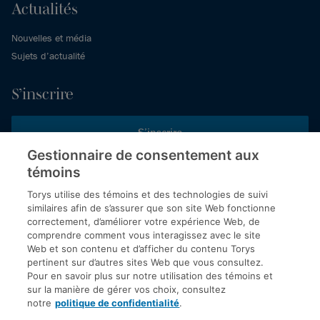
Actualités
Nouvelles et média
Sujets d’actualité
S’inscrire
S’inscrire
Gestionnaire de consentement aux
témoins
Inscrivez-vous aux publications de Torys pour recevoir nos derniers
commentaires, notre calendrier de webinaires et d’événements et
Torys utilise des témoins et des technologies de suivi
plus encore.
similaires afin de s’assurer que son site Web fonctionne
correctement, d’améliorer votre expérience Web, de
comprendre comment vous interagissez avec le site
Web et son contenu et d’afficher du contenu Torys
© 2026 Société d'avocats Torys S.E.N.C.R.L. Tous droits
pertinent sur d’autres sites Web que vous consultez.
réservés.
Pour en savoir plus sur notre utilisation des témoins et
Politique de protection des renseignements personnels
sur la manière de gérer vos choix, consultez
notre
politique de confidentialité
.
Droit d’auteur