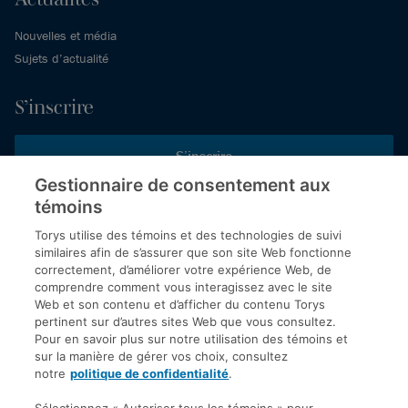
Nouvelles et média
Sujets d’actualité
S’inscrire
S’inscrire
Gestionnaire de consentement aux
témoins
Inscrivez-vous aux publications de Torys pour recevoir nos derniers
commentaires, notre calendrier de webinaires et d’événements et
Torys utilise des témoins et des technologies de suivi
plus encore.
similaires afin de s’assurer que son site Web fonctionne
correctement, d’améliorer votre expérience Web, de
comprendre comment vous interagissez avec le site
Web et son contenu et d’afficher du contenu Torys
© 2026 Société d'avocats Torys S.E.N.C.R.L. Tous droits
pertinent sur d’autres sites Web que vous consultez.
réservés.
Pour en savoir plus sur notre utilisation des témoins et
Politique de protection des renseignements personnels
sur la manière de gérer vos choix, consultez
notre
politique de confidentialité
.
Droit d’auteur
Avis de non-responsabilité