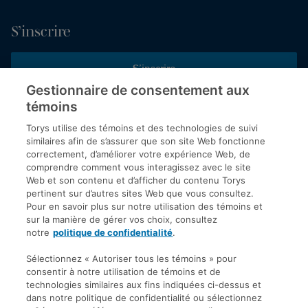
S’inscrire
S’inscrire
Gestionnaire de consentement aux
témoins
Inscrivez-vous aux publications de Torys pour recevoir nos derniers
commentaires, notre calendrier de webinaires et d’événements et
Torys utilise des témoins et des technologies de suivi
plus encore.
similaires afin de s’assurer que son site Web fonctionne
correctement, d’améliorer votre expérience Web, de
comprendre comment vous interagissez avec le site
Web et son contenu et d’afficher du contenu Torys
© 2026 Société d'avocats Torys S.E.N.C.R.L. Tous droits
pertinent sur d’autres sites Web que vous consultez.
réservés.
Pour en savoir plus sur notre utilisation des témoins et
Politique de protection des renseignements personnels
sur la manière de gérer vos choix, consultez
notre
politique de confidentialité
.
Droit d’auteur
Avis de non-responsabilité
Sélectionnez « Autoriser tous les témoins » pour
consentir à notre utilisation de témoins et de
Modalités générales
technologies similaires aux fins indiquées ci-dessus et
Accessibilité
dans notre politique de confidentialité ou sélectionnez