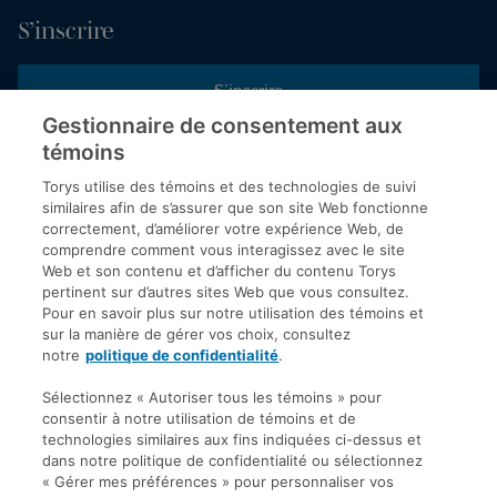
S’inscrire
S’inscrire
Gestionnaire de consentement aux
témoins
Inscrivez-vous aux publications de Torys pour recevoir nos derniers
commentaires, notre calendrier de webinaires et d’événements et
Torys utilise des témoins et des technologies de suivi
plus encore.
similaires afin de s’assurer que son site Web fonctionne
correctement, d’améliorer votre expérience Web, de
comprendre comment vous interagissez avec le site
Web et son contenu et d’afficher du contenu Torys
© 2026 Société d'avocats Torys S.E.N.C.R.L. Tous droits
pertinent sur d’autres sites Web que vous consultez.
réservés.
Pour en savoir plus sur notre utilisation des témoins et
Politique de protection des renseignements personnels
sur la manière de gérer vos choix, consultez
notre
politique de confidentialité
.
Droit d’auteur
Avis de non-responsabilité
Sélectionnez « Autoriser tous les témoins » pour
consentir à notre utilisation de témoins et de
Modalités générales
technologies similaires aux fins indiquées ci-dessus et
Accessibilité
dans notre politique de confidentialité ou sélectionnez
« Gérer mes préférences » pour personnaliser vos