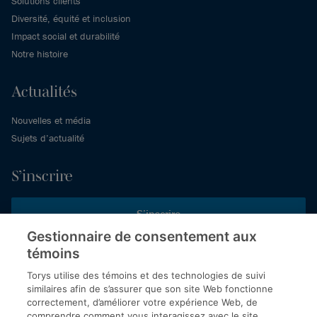
Solutions clients
Diversité, équité et inclusion
Impact social et durabilité
Notre histoire
Actualités
Nouvelles et média
Sujets d’actualité
S’inscrire
S’inscrire
Gestionnaire de consentement aux
témoins
Inscrivez-vous aux publications de Torys pour recevoir nos derniers
commentaires, notre calendrier de webinaires et d’événements et
Torys utilise des témoins et des technologies de suivi
plus encore.
similaires afin de s’assurer que son site Web fonctionne
correctement, d’améliorer votre expérience Web, de
comprendre comment vous interagissez avec le site