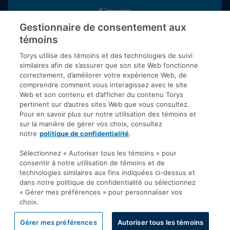
S’inscrire
Gestionnaire de consentement aux
témoins
Inscrivez-vous aux publications de Torys pour recevoir nos derniers
commentaires, notre calendrier de webinaires et d’événements et
Torys utilise des témoins et des technologies de suivi
plus encore.
similaires afin de s’assurer que son site Web fonctionne
correctement, d’améliorer votre expérience Web, de
comprendre comment vous interagissez avec le site
Web et son contenu et d’afficher du contenu Torys
© 2026 Société d'avocats Torys S.E.N.C.R.L. Tous droits
pertinent sur d’autres sites Web que vous consultez.
réservés.
Pour en savoir plus sur notre utilisation des témoins et
Politique de protection des renseignements personnels
sur la manière de gérer vos choix, consultez
notre
politique de confidentialité
.
Droit d’auteur
Avis de non-responsabilité
Sélectionnez « Autoriser tous les témoins » pour
consentir à notre utilisation de témoins et de
Modalités générales
technologies similaires aux fins indiquées ci-dessus et
Accessibilité
dans notre politique de confidentialité ou sélectionnez
« Gérer mes préférences » pour personnaliser vos
choix.
Gérer mes préférences
Autoriser tous les témoins