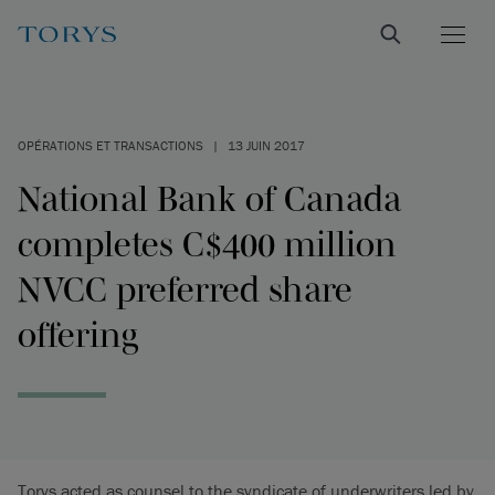
OPÉRATIONS ET TRANSACTIONS
|
13 JUIN 2017
National Bank of Canada
completes C$400 million
NVCC preferred share
offering
Torys acted as counsel to the syndicate of underwriters led by