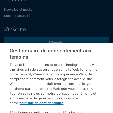
Nouvelles et média
Sujets d’actualité
S’inscrire
S’inscrire
Gestionnaire de consentement aux
témoins
Inscrivez-vous aux publications de Torys pour recevoir nos derniers
commentaires, notre calendrier de webinaires et d’événements et
Torys utilise des témoins et des technologies de suivi
plus encore.
similaires afin de s’assurer que son site Web fonctionne
correctement, d’améliorer votre expérience Web, de
comprendre comment vous interagissez avec le site
Web et son contenu et d’afficher du contenu Torys
© 2026 Société d'avocats Torys S.E.N.C.R.L. Tous droits
pertinent sur d’autres sites Web que vous consultez.
réservés.
Pour en savoir plus sur notre utilisation des témoins et
Politique de protection des renseignements personnels
sur la manière de gérer vos choix, consultez
notre
politique de confidentialité
.
Droit d’auteur
Avis de non-responsabilité
Sélectionnez « Autoriser tous les témoins » pour