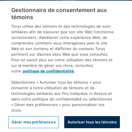
S’inscrire
Gestionnaire de consentement aux
témoins
Inscrivez-vous aux publications de Torys pour recevoir nos derniers
commentaires, notre calendrier de webinaires et d’événements et
Torys utilise des témoins et des technologies de suivi
plus encore.
similaires afin de s’assurer que son site Web fonctionne
correctement, d’améliorer votre expérience Web, de
comprendre comment vous interagissez avec le site
Web et son contenu et d’afficher du contenu Torys
© 2026 Société d'avocats Torys S.E.N.C.R.L. Tous droits
pertinent sur d’autres sites Web que vous consultez.
réservés.
Pour en savoir plus sur notre utilisation des témoins et
Politique de protection des renseignements personnels
sur la manière de gérer vos choix, consultez
notre
politique de confidentialité
.
Droit d’auteur
Avis de non-responsabilité
Sélectionnez « Autoriser tous les témoins » pour
consentir à notre utilisation de témoins et de
Modalités générales
technologies similaires aux fins indiquées ci-dessus et
Accessibilité
dans notre politique de confidentialité ou sélectionnez
« Gérer mes préférences » pour personnaliser vos
choix.
Gérer mes préférences
Autoriser tous les témoins