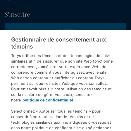
S’inscrire
S’inscrire
Gestionnaire de consentement aux
témoins
Inscrivez-vous aux publications de Torys pour recevoir nos derniers
commentaires, notre calendrier de webinaires et d’événements et
Torys utilise des témoins et des technologies de suivi
plus encore.
similaires afin de s’assurer que son site Web fonctionne
correctement, d’améliorer votre expérience Web, de
comprendre comment vous interagissez avec le site
Web et son contenu et d’afficher du contenu Torys
© 2026 Société d'avocats Torys S.E.N.C.R.L. Tous droits
pertinent sur d’autres sites Web que vous consultez.
réservés.
Pour en savoir plus sur notre utilisation des témoins et
Politique de protection des renseignements personnels
sur la manière de gérer vos choix, consultez
notre
politique de confidentialité
.
Droit d’auteur
Avis de non-responsabilité
Sélectionnez « Autoriser tous les témoins » pour
consentir à notre utilisation de témoins et de
Modalités générales
technologies similaires aux fins indiquées ci-dessus et
Accessibilité
dans notre politique de confidentialité ou sélectionnez