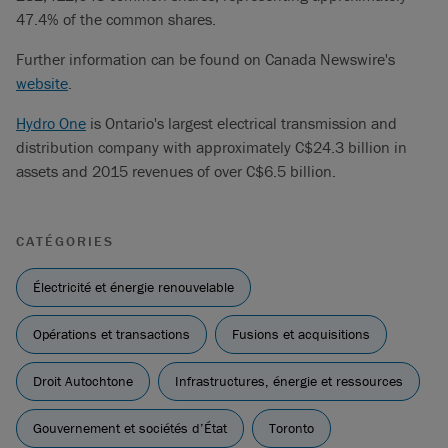
47.4% of the common shares.
Further information can be found on Canada Newswire's
website
.
Hydro One
is Ontario's largest electrical transmission and
distribution company with approximately C$24.3 billion in
assets and 2015 revenues of over C$6.5 billion.
CATÉGORIES
Électricité et énergie renouvelable
Opérations et transactions
Fusions et acquisitions
Droit Autochtone
Infrastructures, énergie et ressources
Gouvernement et sociétés d’État
Toronto