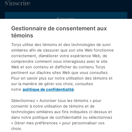
S’inscrire
S’inscrire
Gestionnaire de consentement aux
témoins
Inscrivez-vous aux publications de Torys pour recevoir nos derniers
commentaires, notre calendrier de webinaires et d’événements et
Torys utilise des témoins et des technologies de suivi
plus encore.
similaires afin de s’assurer que son site Web fonctionne
correctement, d’améliorer votre expérience Web, de
comprendre comment vous interagissez avec le site
Web et son contenu et d’afficher du contenu Torys
© 2026 Société d'avocats Torys S.E.N.C.R.L. Tous droits
pertinent sur d’autres sites Web que vous consultez.
réservés.
Pour en savoir plus sur notre utilisation des témoins et
Politique de protection des renseignements personnels
sur la manière de gérer vos choix, consultez
notre
politique de confidentialité
.
Droit d’auteur
Avis de non-responsabilité
Sélectionnez « Autoriser tous les témoins » pour
consentir à notre utilisation de témoins et de
Modalités générales
technologies similaires aux fins indiquées ci-dessus et
Accessibilité
dans notre politique de confidentialité ou sélectionnez
« Gérer mes préférences » pour personnaliser vos
choix.