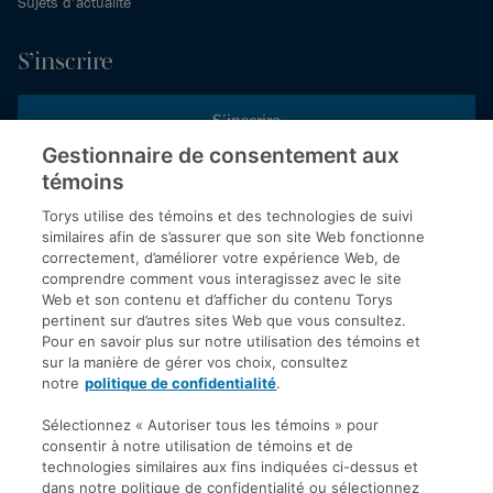
Sujets d’actualité
S’inscrire
S’inscrire
Gestionnaire de consentement aux
témoins
Inscrivez-vous aux publications de Torys pour recevoir nos derniers
commentaires, notre calendrier de webinaires et d’événements et
Torys utilise des témoins et des technologies de suivi
plus encore.
similaires afin de s’assurer que son site Web fonctionne
correctement, d’améliorer votre expérience Web, de
comprendre comment vous interagissez avec le site
Web et son contenu et d’afficher du contenu Torys
© 2026 Société d'avocats Torys S.E.N.C.R.L. Tous droits
pertinent sur d’autres sites Web que vous consultez.
réservés.
Pour en savoir plus sur notre utilisation des témoins et
Politique de protection des renseignements personnels
sur la manière de gérer vos choix, consultez
notre
politique de confidentialité
.
Droit d’auteur
Avis de non-responsabilité
Sélectionnez « Autoriser tous les témoins » pour
consentir à notre utilisation de témoins et de
Modalités générales
technologies similaires aux fins indiquées ci-dessus et
Accessibilité
dans notre politique de confidentialité ou sélectionnez