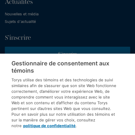
Actualités
Nouvelles et média
Sujets d’actualité
S’inscrire
S’inscrire
Gestionnaire de consentement aux
témoins
Inscrivez-vous aux publications de Torys pour recevoir nos derniers
commentaires, notre calendrier de webinaires et d’événements et
Torys utilise des témoins et des technologies de suivi
plus encore.
similaires afin de s’assurer que son site Web fonctionne
correctement, d’améliorer votre expérience Web, de
comprendre comment vous interagissez avec le site
Web et son contenu et d’afficher du contenu Torys
© 2026 Société d'avocats Torys S.E.N.C.R.L. Tous droits
pertinent sur d’autres sites Web que vous consultez.
réservés.
Pour en savoir plus sur notre utilisation des témoins et
Politique de protection des renseignements personnels
sur la manière de gérer vos choix, consultez
notre
politique de confidentialité
.
Droit d’auteur