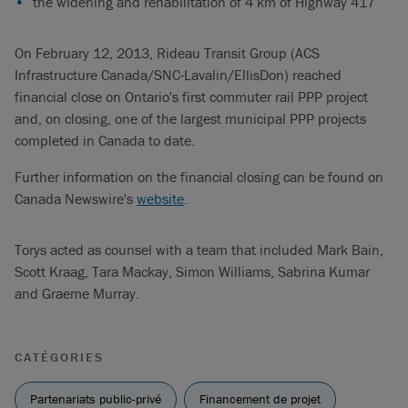
the widening and rehabilitation of 4 km of Highway 417
On February 12, 2013, Rideau Transit Group (ACS
Infrastructure Canada/SNC-Lavalin/EllisDon) reached
financial close on Ontario's first commuter rail PPP project
and, on closing, one of the largest municipal PPP projects
completed in Canada to date.
Further information on the financial closing can be found on
Canada Newswire's
website
.
Torys acted as counsel with a team that included Mark Bain,
Scott Kraag, Tara Mackay, Simon Williams, Sabrina Kumar
and Graeme Murray.
CATÉGORIES
Partenariats public-privé
Financement de projet