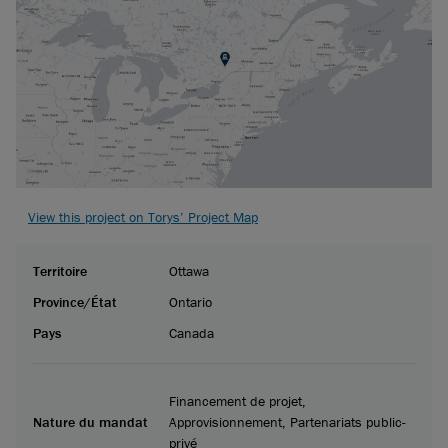
View this project on Torys’ Project Map
Territoire
Ottawa
Province/État
Ontario
Pays
Canada
Financement de projet,
Nature du mandat
Approvisionnement, Partenariats public-
privé