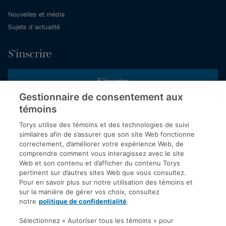
Nouvelles et média
Sujets d’actualité
S’inscrire
S’inscrire
Gestionnaire de consentement aux
témoins
Inscrivez-vous aux publications de Torys pour recevoir nos derniers
commentaires, notre calendrier de webinaires et d’événements et
Torys utilise des témoins et des technologies de suivi
plus encore.
similaires afin de s’assurer que son site Web fonctionne
correctement, d’améliorer votre expérience Web, de
comprendre comment vous interagissez avec le site
Web et son contenu et d’afficher du contenu Torys
© 2026 Société d'avocats Torys S.E.N.C.R.L. Tous droits
pertinent sur d’autres sites Web que vous consultez.
réservés.
Pour en savoir plus sur notre utilisation des témoins et
Politique de protection des renseignements personnels
sur la manière de gérer vos choix, consultez
notre
politique de confidentialité
.
Droit d’auteur
Avis de non-responsabilité
Sélectionnez « Autoriser tous les témoins » pour