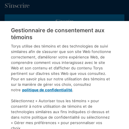
S’inscrire
S’inscrire
Gestionnaire de consentement aux
témoins
Inscrivez-vous aux publications de Torys pour recevoir nos derniers
commentaires, notre calendrier de webinaires et d’événements et
Torys utilise des témoins et des technologies de suivi
plus encore.
similaires afin de s’assurer que son site Web fonctionne
correctement, d’améliorer votre expérience Web, de
comprendre comment vous interagissez avec le site
Web et son contenu et d’afficher du contenu Torys
© 2026 Société d'avocats Torys S.E.N.C.R.L. Tous droits
pertinent sur d’autres sites Web que vous consultez.
réservés.
Pour en savoir plus sur notre utilisation des témoins et
Politique de protection des renseignements personnels
sur la manière de gérer vos choix, consultez
notre
politique de confidentialité
.
Droit d’auteur
Avis de non-responsabilité
Sélectionnez « Autoriser tous les témoins » pour
consentir à notre utilisation de témoins et de
Modalités générales
technologies similaires aux fins indiquées ci-dessus et
Accessibilité
dans notre politique de confidentialité ou sélectionnez
« Gérer mes préférences » pour personnaliser vos
choix.