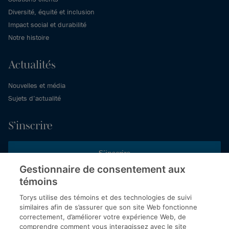
Diversité, équité et inclusion
Impact social et durabilité
Notre histoire
Actualités
Nouvelles et média
Sujets d’actualité
S’inscrire
S’inscrire
Gestionnaire de consentement aux
témoins
Inscrivez-vous aux publications de Torys pour recevoir nos derniers
commentaires, notre calendrier de webinaires et d’événements et
Torys utilise des témoins et des technologies de suivi
plus encore.
similaires afin de s’assurer que son site Web fonctionne
correctement, d’améliorer votre expérience Web, de
comprendre comment vous interagissez avec le site