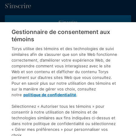
S’inscrire
S’inscrire
Gestionnaire de consentement aux
témoins
Inscrivez-vous aux publications de Torys pour recevoir nos derniers
commentaires, notre calendrier de webinaires et d’événements et
Torys utilise des témoins et des technologies de suivi
plus encore.
similaires afin de s’assurer que son site Web fonctionne
correctement, d’améliorer votre expérience Web, de
comprendre comment vous interagissez avec le site
Web et son contenu et d’afficher du contenu Torys
© 2026 Société d'avocats Torys S.E.N.C.R.L. Tous droits
pertinent sur d’autres sites Web que vous consultez.
réservés.
Pour en savoir plus sur notre utilisation des témoins et
Politique de protection des renseignements personnels
sur la manière de gérer vos choix, consultez
notre
politique de confidentialité
.
Droit d’auteur
Avis de non-responsabilité
Sélectionnez « Autoriser tous les témoins » pour
consentir à notre utilisation de témoins et de
Modalités générales
technologies similaires aux fins indiquées ci-dessus et
Accessibilité
dans notre politique de confidentialité ou sélectionnez
« Gérer mes préférences » pour personnaliser vos
choix.