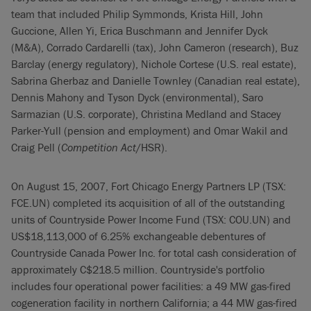
team that included Philip Symmonds, Krista Hill, John
Guccione, Allen Yi, Erica Buschmann and Jennifer Dyck
(M&A), Corrado Cardarelli (tax), John Cameron (research), Buz
Barclay (energy regulatory), Nichole Cortese (U.S. real estate),
Sabrina Gherbaz and Danielle Townley (Canadian real estate),
Dennis Mahony and Tyson Dyck (environmental), Saro
Sarmazian (U.S. corporate), Christina Medland and Stacey
Parker-Yull (pension and employment) and Omar Wakil and
Craig Pell (
Competition Act
/HSR).
On August 15, 2007, Fort Chicago Energy Partners LP (TSX:
FCE.UN) completed its acquisition of all of the outstanding
units of Countryside Power Income Fund (TSX: COU.UN) and
US$18,113,000 of 6.25% exchangeable debentures of
Countryside Canada Power Inc. for total cash consideration of
approximately C$218.5 million. Countryside's portfolio
includes four operational power facilities: a 49 MW gas-fired
cogeneration facility in northern California; a 44 MW gas-fired