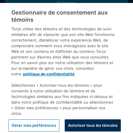
S’inscrire
Gestionnaire de consentement aux
témoins
Inscrivez-vous aux publications de Torys pour recevoir nos derniers
commentaires, notre calendrier de webinaires et d’événements et
Torys utilise des témoins et des technologies de suivi
plus encore.
similaires afin de s’assurer que son site Web fonctionne
correctement, d’améliorer votre expérience Web, de
comprendre comment vous interagissez avec le site
Web et son contenu et d’afficher du contenu Torys
© 2026 Société d'avocats Torys S.E.N.C.R.L. Tous droits
pertinent sur d’autres sites Web que vous consultez.
réservés.
Pour en savoir plus sur notre utilisation des témoins et
Politique de protection des renseignements personnels
sur la manière de gérer vos choix, consultez
notre
politique de confidentialité
.
Droit d’auteur
Avis de non-responsabilité
Sélectionnez « Autoriser tous les témoins » pour
consentir à notre utilisation de témoins et de
Modalités générales
technologies similaires aux fins indiquées ci-dessus et
Accessibilité
dans notre politique de confidentialité ou sélectionnez
« Gérer mes préférences » pour personnaliser vos
choix.
Gérer mes préférences
Autoriser tous les témoins