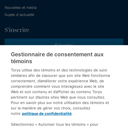
Nouvelles et média
Sujets d’actualité
S’inscrire
S’inscrire
Gestionnaire de consentement aux
témoins
Inscrivez-vous aux publications de Torys pour recevoir nos derniers
commentaires, notre calendrier de webinaires et d’événements et
Torys utilise des témoins et des technologies de suivi
plus encore.
similaires afin de s’assurer que son site Web fonctionne
correctement, d’améliorer votre expérience Web, de
comprendre comment vous interagissez avec le site
Web et son contenu et d’afficher du contenu Torys
© 2026 Société d'avocats Torys S.E.N.C.R.L. Tous droits
pertinent sur d’autres sites Web que vous consultez.
réservés.
Pour en savoir plus sur notre utilisation des témoins et
Politique de protection des renseignements personnels
sur la manière de gérer vos choix, consultez
notre
politique de confidentialité
.
Droit d’auteur
Avis de non-responsabilité
Sélectionnez « Autoriser tous les témoins » pour