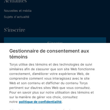
Actualités
Nouvelles et média
Sujets d’actualité
S’inscrire
S’inscrire
Gestionnaire de consentement aux
témoins
Inscrivez-vous aux publications de Torys pour recevoir nos derniers
commentaires, notre calendrier de webinaires et d’événements et
Torys utilise des témoins et des technologies de suivi
plus encore.
similaires afin de s’assurer que son site Web fonctionne
correctement, d’améliorer votre expérience Web, de
comprendre comment vous interagissez avec le site
Web et son contenu et d’afficher du contenu Torys
© 2026 Société d'avocats Torys S.E.N.C.R.L. Tous droits
pertinent sur d’autres sites Web que vous consultez.
réservés.
Pour en savoir plus sur notre utilisation des témoins et
Politique de protection des renseignements personnels
sur la manière de gérer vos choix, consultez
notre
politique de confidentialité
.
Droit d’auteur