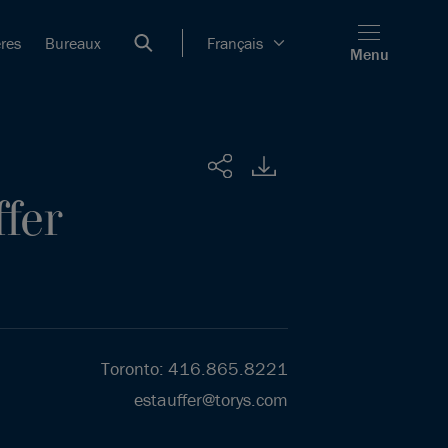
ères
Bureaux
Français
Menu
Partager
ffer
Toronto
:
416.865.8221
estauffer@torys.com