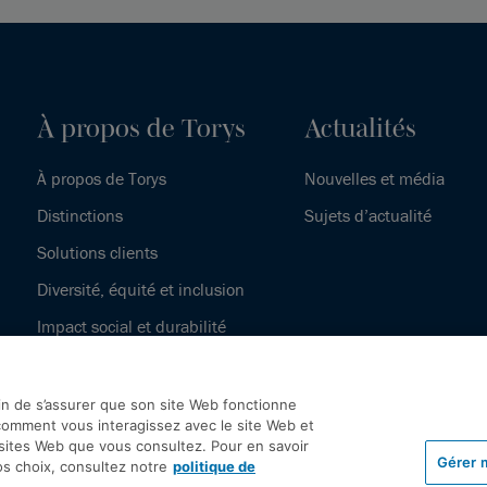
À propos de Torys
Actualités
À propos de Torys
Nouvelles et média
Distinctions
Sujets d’actualité
Solutions clients
Diversité, équité et inclusion
Impact social et durabilité
Notre histoire
fin de s’assurer que son site Web fonctionne
omment vous interagissez avec le site Web et
 sites Web que vous consultez. Pour en savoir
Gérer 
os choix, consultez notre
politique de