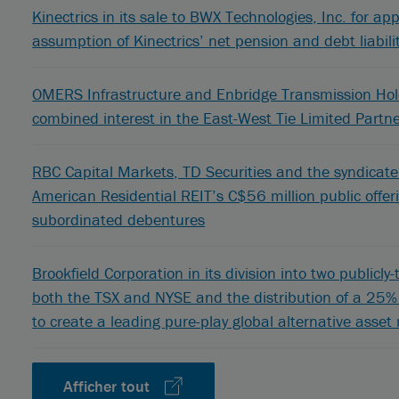
Kinectrics in its sale to BWX Technologies, Inc. for a
assumption of Kinectrics’ net pension and debt liabil
OMERS Infrastructure and Enbridge Transmission Holdi
combined interest in the East-West Tie Limited Partn
RBC Capital Markets, TD Securities and the syndicate
American Residential REIT’s C$56 million public offe
subordinated debentures
Brookfield Corporation in its division into two publicl
both the TSX and NYSE and the distribution of a 25%
to create a leading pure-play global alternative ass
Afficher tout