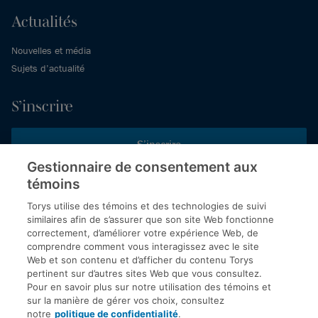
Actualités
Nouvelles et média
Sujets d’actualité
S’inscrire
S’inscrire
Gestionnaire de consentement aux
témoins
Inscrivez-vous aux publications de Torys pour recevoir nos derniers
commentaires, notre calendrier de webinaires et d’événements et
Torys utilise des témoins et des technologies de suivi
plus encore.
similaires afin de s’assurer que son site Web fonctionne
correctement, d’améliorer votre expérience Web, de
comprendre comment vous interagissez avec le site
Web et son contenu et d’afficher du contenu Torys
© 2026 Société d'avocats Torys S.E.N.C.R.L. Tous droits
pertinent sur d’autres sites Web que vous consultez.
réservés.
Pour en savoir plus sur notre utilisation des témoins et
Politique de protection des renseignements personnels
sur la manière de gérer vos choix, consultez
notre
politique de confidentialité
.