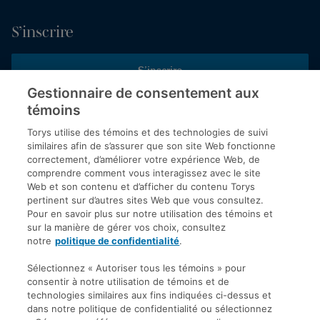
S’inscrire
S’inscrire
Gestionnaire de consentement aux
témoins
Inscrivez-vous aux publications de Torys pour recevoir nos derniers
commentaires, notre calendrier de webinaires et d’événements et
Torys utilise des témoins et des technologies de suivi
plus encore.
similaires afin de s’assurer que son site Web fonctionne
correctement, d’améliorer votre expérience Web, de
comprendre comment vous interagissez avec le site
Web et son contenu et d’afficher du contenu Torys
© 2026 Société d'avocats Torys S.E.N.C.R.L. Tous droits
pertinent sur d’autres sites Web que vous consultez.
réservés.
Pour en savoir plus sur notre utilisation des témoins et
Politique de protection des renseignements personnels
sur la manière de gérer vos choix, consultez
notre
politique de confidentialité
.
Droit d’auteur
Avis de non-responsabilité
Sélectionnez « Autoriser tous les témoins » pour
consentir à notre utilisation de témoins et de
Modalités générales
technologies similaires aux fins indiquées ci-dessus et
Accessibilité
dans notre politique de confidentialité ou sélectionnez